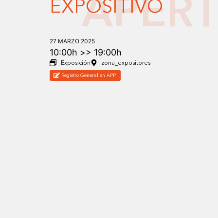
APERT
EXPOSITIVO
27 MARZO 2025
10:00h >
> 19:00h
Exposición
zona_expositores
Registro General en APP