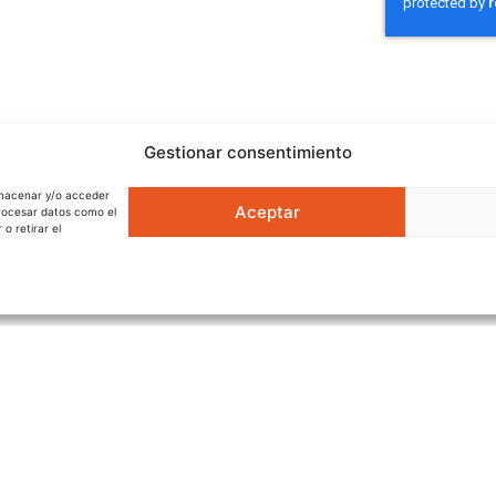
TRATAMIENTO D
COLEGIO OFICIA
tratará tus datos 
presentación INM
portabilidad, sup
Gestionar consentimiento
dirigiéndose a se
adicional y detal
almacenar y/o acceder
Aceptar
procesar datos como el
ENVIAR
o retirar el