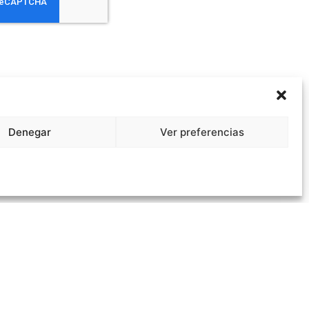
E DATOS
L DE ARQUITECTOS DE MADRID como responsable del tratamiento
con la finalidad de llevar un control de la asistencia al evento
OMAT. Puede ejercer su derecho de acceso, rectificación,
resión de sus datos y los de limitación y oposición a su tratamiento
cretariageneral@coam.org, así como consultar la información
lada sobre protección de datos en nuestra Política de Privacidad.
Denegar
Ver preferencias