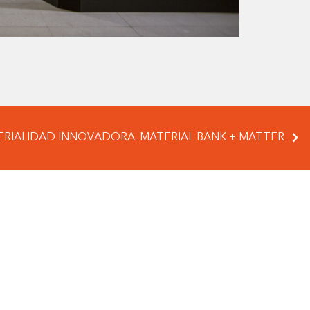
ERIALIDAD INNOVADORA. MATERIAL BANK + MATTER
ACTA CON NOSOTROS
l siguiente formulario o escríbenos
nte a matcoam@coam.org
CONSULTA: