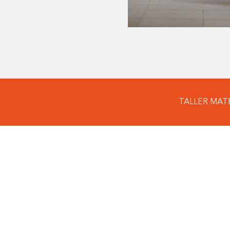
TALLER MAT
CONT
↓
Completa e
directame
MOTIVO DE LA 